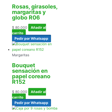
Rosas, girasoles,
margaritas y
globo R06
$
80.000
Añadir al
carrito
Pedir por Whatsapp
Margaritas
Bouquet
sensación en
papel coreano
R152
$
80.000
Añadir al
carrito
Pedir por Whatsapp