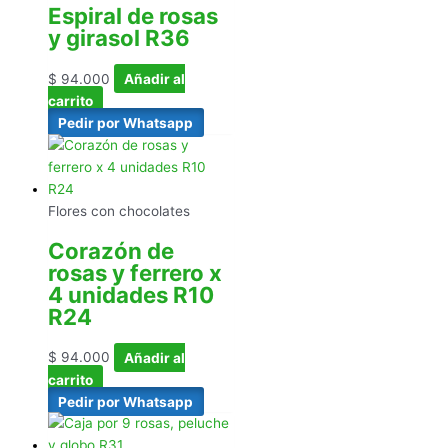
Espiral de rosas
y girasol R36
$
94.000
Añadir al
carrito
Pedir por Whatsapp
Flores con chocolates
Corazón de
rosas y ferrero x
4 unidades R10
R24
$
94.000
Añadir al
carrito
Pedir por Whatsapp