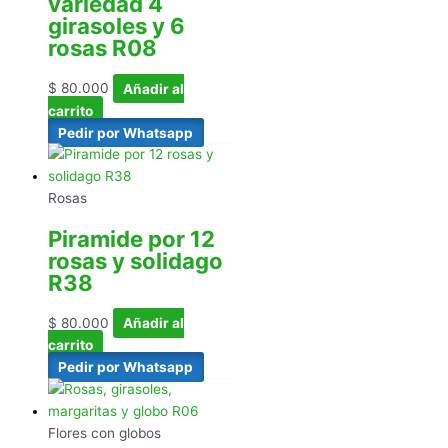
variedad 4
girasoles y 6
rosas R08
$
80.000
Añadir al
carrito
Pedir por Whatsapp
Rosas
Piramide por 12
rosas y solidago
R38
$
80.000
Añadir al
carrito
Pedir por Whatsapp
Flores con globos