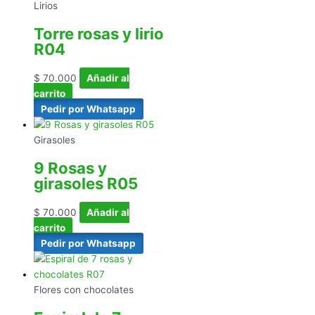
Lirios
Torre rosas y lirio
R04
$
70.000
Añadir al
carrito
Pedir por Whatsapp
Girasoles
9 Rosas y
girasoles R05
$
70.000
Añadir al
carrito
Pedir por Whatsapp
Flores con chocolates