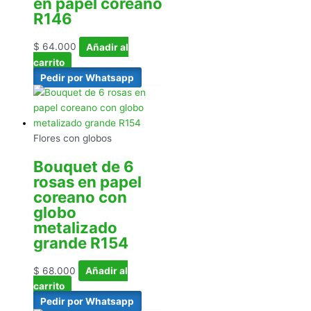
en papel coreano
R146
$
64.000
Añadir al
carrito
Pedir por Whatsapp
Flores con globos
Bouquet de 6
rosas en papel
coreano con
globo
metalizado
grande R154
$
68.000
Añadir al
carrito
Pedir por Whatsapp