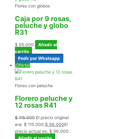
Flores con globos
Caja por 9 rosas,
peluche y globo
R31
$
95.000
Añadir al
carrito
Pedir por Whatsapp
¡Oferta!
Flores con peluche
Florero peluche y
12 rosas R41
$
115.000
El precio original
era: $ 115.000.
$
96.000
El
precio actual es: $ 96.000.
Añadir al carrito