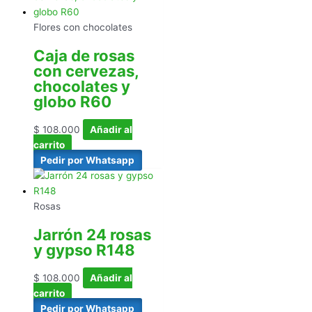
Flores con chocolates
Caja de rosas
con cervezas,
chocolates y
globo R60
$
108.000
Añadir al
carrito
Pedir por Whatsapp
Rosas
Jarrón 24 rosas
y gypso R148
$
108.000
Añadir al
carrito
Pedir por Whatsapp