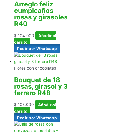
Arreglo feliz
cumpleaños
rosas y girasoles
R40
$
104.000
Añadir al
carrito
Pedir por Whatsapp
Flores con chocolates
Bouquet de 18
rosas, girasol y 3
ferrero R48
$
105.000
Añadir al
carrito
Pedir por Whatsapp