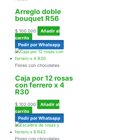
Arreglo doble
bouquet R56
$
100.000
Añadir al
carrito
Pedir por Whatsapp
Flores con chocolates
Caja por 12 rosas
con ferrero x 4
R30
$
102.000
Añadir al
carrito
Pedir por Whatsapp
Flores con chocolates