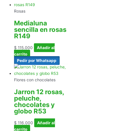
Rosas
Medialuna
sencilla en rosas
R149
$
115.000
Añadir al
carrito
Pedir por Whatsapp
Flores con chocolates
Jarron 12 rosas,
peluche,
chocolates y
globo R53
$
116.000
Añadir al
carrito