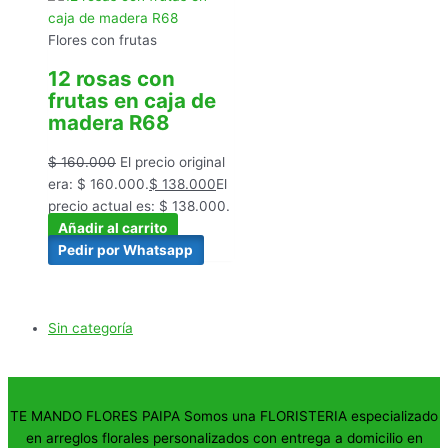
Flores con frutas
12 rosas con
frutas en caja de
madera R68
$
160.000
El precio original
era: $ 160.000.
$
138.000
El
precio actual es: $ 138.000.
Añadir al carrito
Pedir por Whatsapp
Sin categoría
TE MANDO FLORES PAIPA Somos una FLORISTERIA especializado
en arreglos florales personalizados con entrega a domicilio en