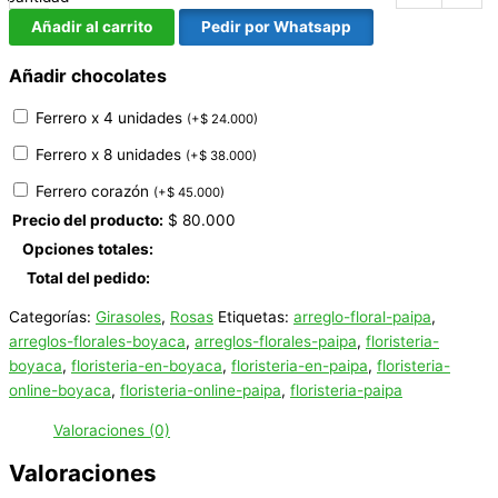
Añadir al carrito
Pedir por Whatsapp
Añadir chocolates
Ferrero x 4 unidades
(
+
$
24.000
)
Ferrero x 8 unidades
(
+
$
38.000
)
Ferrero corazón
(
+
$
45.000
)
Precio del producto:
$
80.000
Opciones totales:
Total del pedido:
Categorías:
Girasoles
,
Rosas
Etiquetas:
arreglo-floral-paipa
,
arreglos-florales-boyaca
,
arreglos-florales-paipa
,
floristeria-
boyaca
,
floristeria-en-boyaca
,
floristeria-en-paipa
,
floristeria-
online-boyaca
,
floristeria-online-paipa
,
floristeria-paipa
Valoraciones (0)
Valoraciones