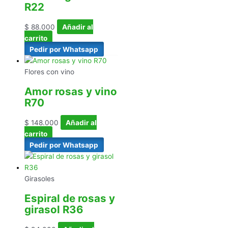
R22
$
88.000
Añadir al
carrito
Pedir por Whatsapp
Flores con vino
Amor rosas y vino
R70
$
148.000
Añadir al
carrito
Pedir por Whatsapp
Girasoles
Espiral de rosas y
girasol R36