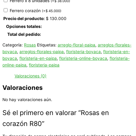
Ferrero x 8 unidades
(
+
$
38.000
)
Ferrero corazón
(
+
$
45.000
)
Precio del producto:
$
130.000
Opciones totales:
Total del pedido:
Categoría:
Rosas
Etiquetas:
arreglo-floral-paipa
,
arreglos-florales-
boyaca
,
arreglos-florales-paipa
,
floristeria-boyaca
,
floristeria-en-
boyaca
,
floristeria-en-paipa
,
floristeria-online-boyaca
,
floristeria-
online-paipa
,
floristeria-paipa
Valoraciones (0)
Valoraciones
No hay valoraciones aún.
Sé el primero en valorar “Rosas en
corazón R80”