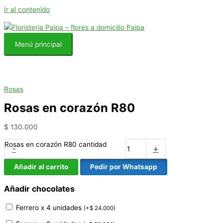
Ir al contenido
Menú principal
Rosas
Rosas en corazón R80
$
130.000
Rosas en corazón R80 cantidad
-
+
Añadir al carrito
Pedir por Whatsapp
Añadir chocolates
Ferrero x 4 unidades
(
+
$
24.000
)