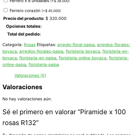
Ferrero x 8 unidades
(
+
$
38.000
)
Ferrero corazón
(
+
$
45.000
)
Precio del producto:
$
320.000
Opciones totales:
Total del pedido:
Categoría:
Rosas
Etiquetas:
arreglo-floral-paipa
,
arreglos-florales-
boyaca
,
arreglos-florales-paipa
,
floristeria-boyaca
,
floristeria-en-
boyaca
,
floristeria-en-paipa
,
floristeria-online-boyaca
,
floristeria-
online-paipa
,
floristeria-paipa
Valoraciones (0)
Valoraciones
No hay valoraciones aún.
Sé el primero en valorar “Piramide x 100
rosas R132”