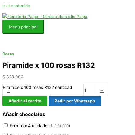
Ir al contenido
Menú principal
Rosas
Piramide x 100 rosas R132
$
320.000
Piramide x 100 rosas R132 cantidad
-
+
Añadir al carrito
Pedir por Whatsapp
Añadir chocolates
Ferrero x 4 unidades
(
+
$
24.000
)