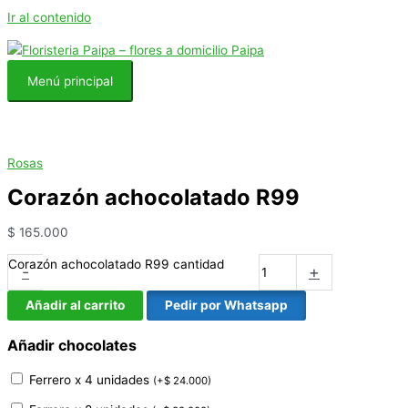
Ir al contenido
Menú principal
Rosas
Corazón achocolatado R99
$
165.000
Corazón achocolatado R99 cantidad
-
+
Añadir al carrito
Pedir por Whatsapp
Añadir chocolates
Ferrero x 4 unidades
(
+
$
24.000
)