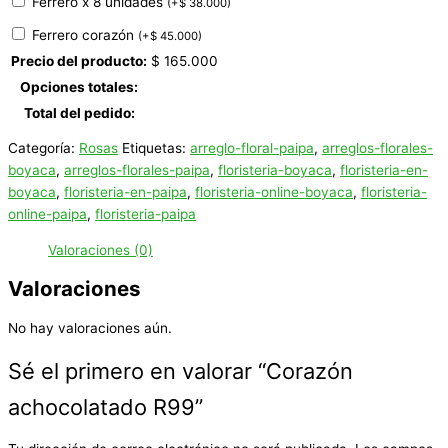
Ferrero x 8 unidades
(
+
$
38.000
)
Ferrero corazón
(
+
$
45.000
)
Precio del producto:
$
165.000
Opciones totales:
Total del pedido:
Categoría:
Rosas
Etiquetas:
arreglo-floral-paipa
,
arreglos-florales-
boyaca
,
arreglos-florales-paipa
,
floristeria-boyaca
,
floristeria-en-
boyaca
,
floristeria-en-paipa
,
floristeria-online-boyaca
,
floristeria-
online-paipa
,
floristeria-paipa
Valoraciones (0)
Valoraciones
No hay valoraciones aún.
Sé el primero en valorar “Corazón
achocolatado R99”