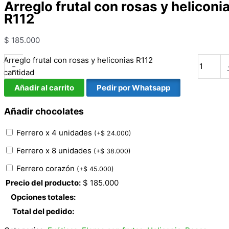
Arreglo frutal con rosas y heliconi
R112
$
185.000
Arreglo frutal con rosas y heliconias R112
-
cantidad
Añadir al carrito
Pedir por Whatsapp
Añadir chocolates
Ferrero x 4 unidades
(
+
$
24.000
)
Ferrero x 8 unidades
(
+
$
38.000
)
Ferrero corazón
(
+
$
45.000
)
Precio del producto:
$
185.000
Opciones totales:
Total del pedido: