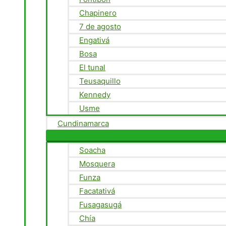
Chapinero
7 de agosto
Engativá
Bosa
El tunal
Teusaquillo
Kennedy
Usme
Cundinamarca
Soacha
Mosquera
Funza
Facatativá
Fusagasugá
Chía