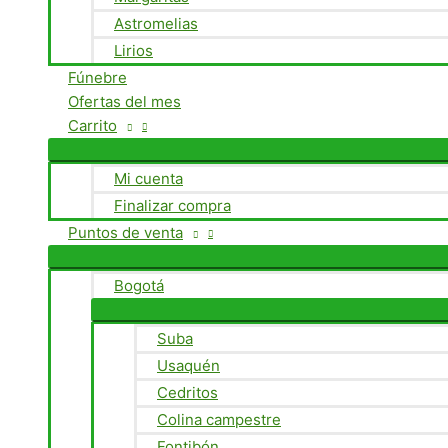
Astromelias
Lirios
Fúnebre
Ofertas del mes
Carrito
Mi cuenta
Finalizar compra
Puntos de venta
Bogotá
Suba
Usaquén
Cedritos
Colina campestre
Fontibón