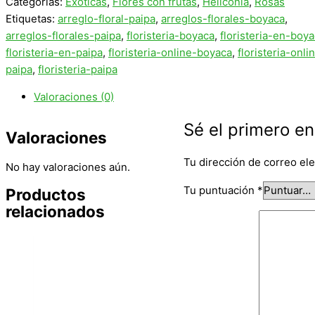
Categorías:
Exóticas
,
Flores con frutas
,
Heliconia
,
Rosas
Etiquetas:
arreglo-floral-paipa
,
arreglos-florales-boyaca
,
arreglos-florales-paipa
,
floristeria-boyaca
,
floristeria-en-boy
floristeria-en-paipa
,
floristeria-online-boyaca
,
floristeria-onli
paipa
,
floristeria-paipa
Valoraciones (0)
Sé el primero en
Valoraciones
Tu dirección de correo ele
No hay valoraciones aún.
Tu puntuación
*
Productos
relacionados