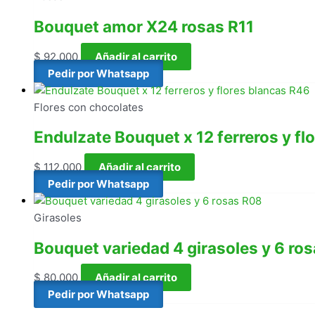
Bouquet amor X24 rosas R11
$
92.000
Añadir al carrito
Pedir por Whatsapp
Flores con chocolates
Endulzate Bouquet x 12 ferreros y fl
$
112.000
Añadir al carrito
Pedir por Whatsapp
Girasoles
Bouquet variedad 4 girasoles y 6 ro
$
80.000
Añadir al carrito
Pedir por Whatsapp