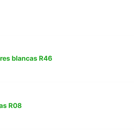
ores blancas R46
sas R08