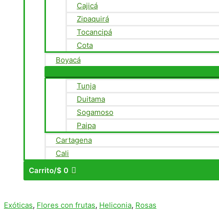
Cajicá
Zipaquirá
Tocancipá
Cota
Boyacá
Tunja
Duitama
Sogamoso
Paipa
Cartagena
Cali
Carrito/
$
0
Exóticas
,
Flores con frutas
,
Heliconia
,
Rosas