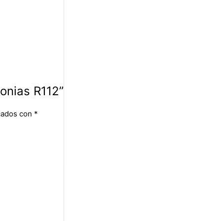
conias R112”
cados con
*